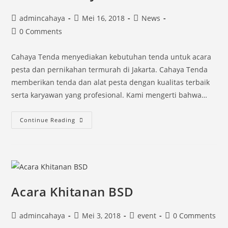
Post
Post
Post
admincahaya
Mei 16, 2018
News
author:
published:
category:
Post
0 Comments
comments:
Cahaya Tenda menyediakan kebutuhan tenda untuk acara
pesta dan pernikahan termurah di Jakarta. Cahaya Tenda
memberikan tenda dan alat pesta dengan kualitas terbaik
serta karyawan yang profesional. Kami mengerti bahwa…
Sewa
Continue Reading
Tenda
Pernikahan
Termurah
di
Jakarta
Acara Khitanan BSD
Post
Post
Post
Post
admincahaya
Mei 3, 2018
event
0 Comments
author:
published:
category:
comments: