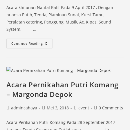
Acara khitanan Naufal Rafif Pada 9 April 2017 , Dengan
nuansa Putih, Tenda, Plaminan Sunat, Kursi Tamu,
Peralatan catering, Panggung, Musik, Ac, Kipas, Sound
System. …
Acara
Continue Reading
Khitanan
BSD
Acara Pernikahan Putri Komang
– Margonda Depok
Post
Post
Post
Post
admincahaya
Mei 3, 2018
event
0 Comments
author:
published:
category:
comments:
Acara Perikahan Putri Komang Pada 28 ‎September ‎2017
Nuansa Tenda Cream dan Coklat susu itu