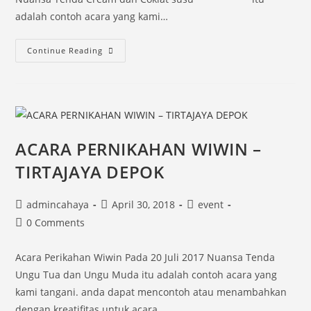
adalah contoh acara yang kami…
Acara
Continue Reading
Pernikahan
Putri
Komang
–
Margonda
ACARA PERNIKAHAN WIWIN –
Depok
TIRTAJAYA DEPOK
Post
Post
Post
admincahaya
April 30, 2018
event
author:
published:
category:
Post
0 Comments
comments:
Acara Perikahan Wiwin Pada 20 ‎Juli ‎2017 Nuansa Tenda
Ungu Tua dan Ungu Muda itu adalah contoh acara yang
kami tangani. anda dapat mencontoh atau menambahkan
dengan kreatifitas untuk acara…