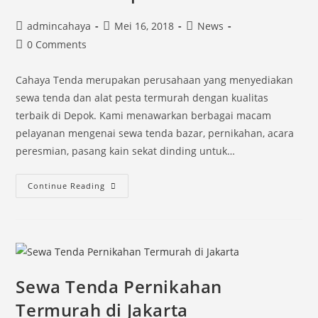
Post
Post
Post
admincahaya
Mei 16, 2018
News
author:
published:
category:
Post
0 Comments
comments:
Cahaya Tenda merupakan perusahaan yang menyediakan
sewa tenda dan alat pesta termurah dengan kualitas
terbaik di Depok. Kami menawarkan berbagai macam
pelayanan mengenai sewa tenda bazar, pernikahan, acara
peresmian, pasang kain sekat dinding untuk…
Sewa
Continue Reading
Alat
Pesta
Pernikahan
Terbaik
di
Sewa Tenda Pernikahan
Depok
Termurah di Jakarta