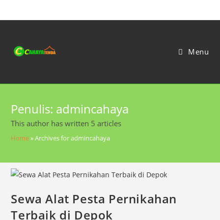
Skip
to
content
Menu
Penulis:
admincahaya
This author has written 5 articles
Home
»
Archives for admincahaya
Sewa Alat Pesta Pernikahan
Terbaik di Depok