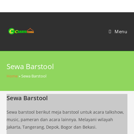
Skip
to
content
Menu
Sewa Barstool
Home
»
Sewa Barstool
Sewa Barstool
Sewa barstool berikut meja barstool untuk acara talkshow,
music, pameran dan acara lainnya. Melayani wilayah
Jakarta, Tangerang, Depok, Bogor dan Bekasi.